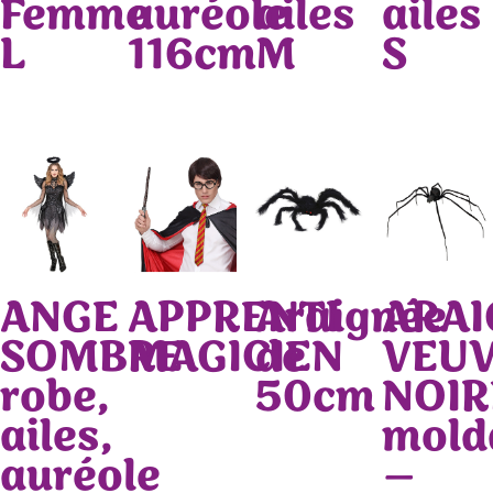
Femme
auréole
ailes
ailes
L
116cm
M
S
ANGE
APPRENTI
Araignée
ARAI
SOMBRE
MAGICIEN
de
VEU
robe,
50cm
NOIR
ailes,
mold
auréole
–