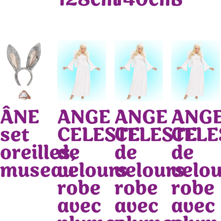
128cm
140cm
S
ÂNE
ANGE
ANGE
ANG
set
CELESTE
CELESTE
CELE
oreilles,
de
de
de
museau
velours
velours
velo
robe
robe
robe
avec
avec
avec