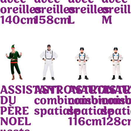
oreilles
oreilles
oreilles
oreil
140cm
158cm
L
M
ASSISTANT
ASTRONAUTE
ASTRONAU
AST
DU
combinaison
combinais
comb
PÈRE
spatiale
spatiale
spati
NOEL
116cm
128c