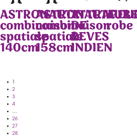
ASTRONAUTE
ASTRONAUTE
ATTRAPEU
AUBE
combinaison
combinaison
DE
robe
spatiale
spatiale
REVES
140cm
158cm
INDIEN
1
2
3
4
…
26
27
28