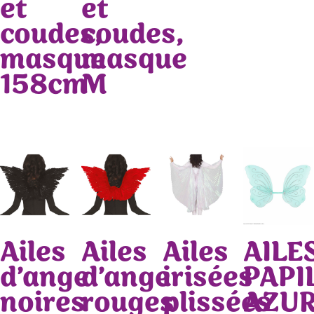
et
et
coudes,
coudes,
masque
masque
158cm
M
Ailes
Ailes
Ailes
AILE
d’ange
d’ange
irisées
PAPI
noires
rouges
plissées
AZU