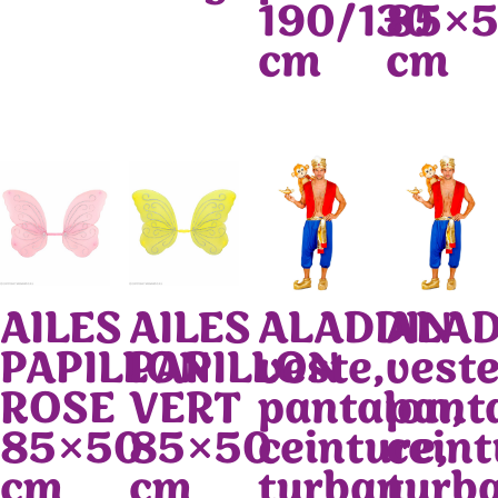
190/130
85×
cm
cm
AILES
AILES
ALADDIN
ALAD
PAPILLON
PAPILLON
veste,
veste
ROSE
VERT
pantalon,
pant
85×50
85×50
ceinture,
ceint
cm
cm
turban
turb