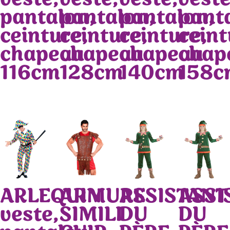
pantalon,
pantalon,
pantalon,
pant
ceinture,
ceinture,
ceinture,
ceint
chapeau
chapeau
chapeau
chap
116cm
128cm
140cm
158c
ARLEQUIN
ARMURE
ASSISTANT
ASSI
veste,
SIMILI
DU
DU