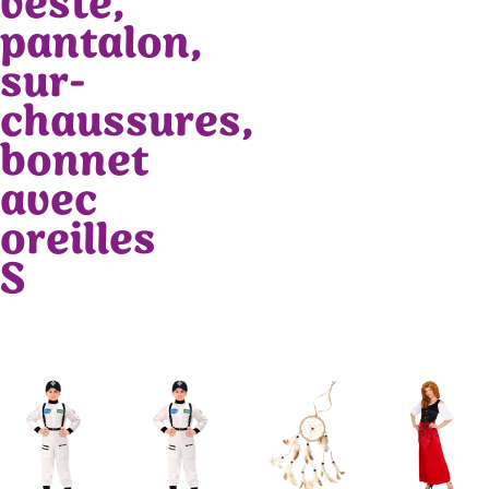
veste,
pantalon,
sur-
chaussures,
bonnet
avec
oreilles
S