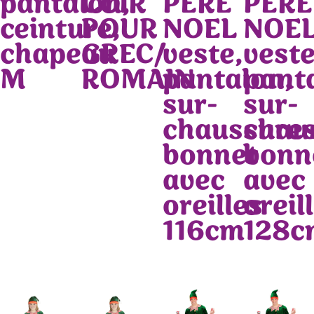
pantalon,
CUIR
PÈRE
PÈRE
ceinture,
POUR
NOEL
NOE
chapeau
GREC/
veste,
veste
M
ROMAIN
pantalon,
pant
sur-
sur-
chaussures
chau
bonnet
bonn
avec
avec
oreilles
oreil
116cm
128c