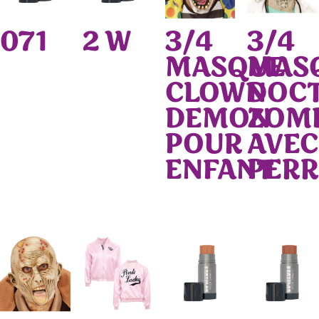
071
2 W
3/4
3/4
MASQUE
MAS
CLOWN
DOC
DEMON
ZOM
POUR
AVEC
ENFANT
PER