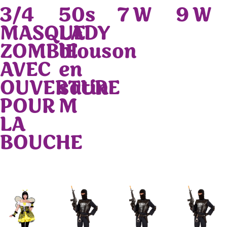
3/4
50s
7 W
9 W
MASQUE
LADY
ZOMBIE
blouson
AVEC
en
OUVERTURE
satin
POUR
M
LA
BOUCHE