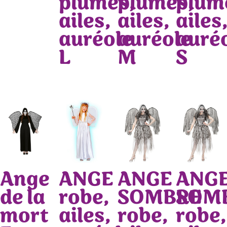
plumes,
plumes,
plum
ailes,
ailes,
ailes
auréole
auréole
auré
L
M
S
Ange
ANGE
ANGE
ANG
de la
robe,
SOMBRE
SOM
mort
ailes,
robe,
robe,