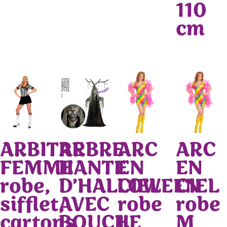
110
cm
ARBITRE
ARBRE
ARC
ARC
FEMME
HANTE
EN
EN
robe,
D’HALLOWEEN
CIEL
CIEL
sifflet,
AVEC
robe
robe
cartons
BOUCHE
L
M