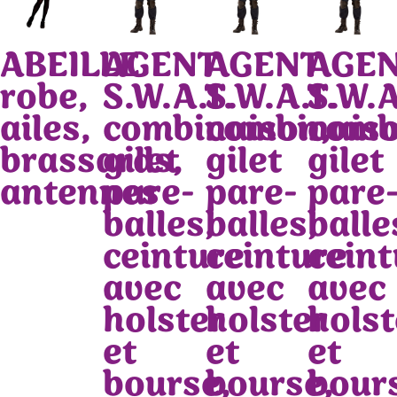
ABEILLE
AGENT
AGENT
AGE
robe,
S.W.A.T.
S.W.A.T.
S.W.A
ailes,
combinaison,
combinaiso
comb
brassards,
gilet
gilet
gilet
antennes
pare-
pare-
pare
balles,
balles,
balle
ceinture
ceinture
ceint
avec
avec
avec
holster
holster
holst
et
et
et
bourse,
bourse,
bour