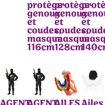
protège-
protège-
prot
genoux
genoux
geno
et
et
et
coudes,
coudes,
coud
masque
masque
mas
116cm
128cm
140
AGENT
AGENT
AILES
Ailes