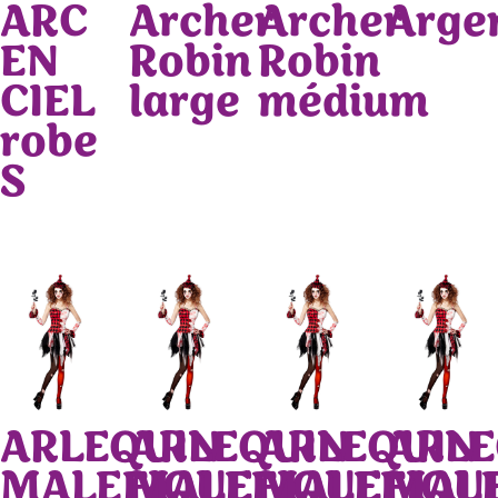
ARC
Archer
Archer
Arge
EN
Robin
Robin
CIEL
large
médium
robe
S
ARLEQUIN
ARLEQUIN
ARLEQUIN
ARLE
MALEFIQUE
MALEFIQUE
MALEFIQU
MAL