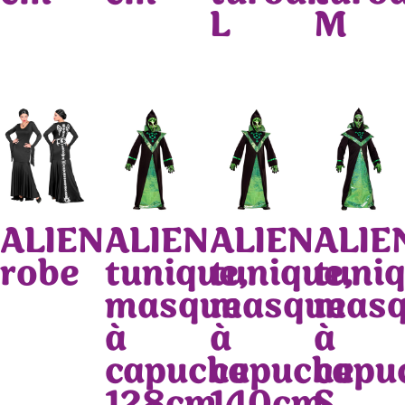
L
M
ALIEN
ALIEN
ALIEN
ALIE
robe
tunique,
tunique,
tuniq
masque
masque
mas
à
à
à
capuche
capuche
capu