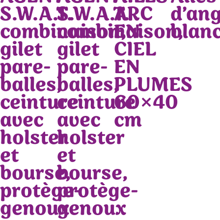
S.W.A.T.
S.W.A.T.
ARC
d’an
combinaison,
combinaison,
EN
blan
gilet
gilet
CIEL
pare-
pare-
EN
balles,
balles,
PLUMES
ceinture
ceinture
60×40
avec
avec
cm
holster
holster
et
et
bourse,
bourse,
protège-
protège-
genoux
genoux