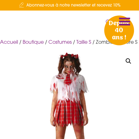
Abonnez-vous à notre newsletter et recevez 10%
Depuis
40
ans !
Accueil
/
Boutique
/
Costumes
/
Taille S
/ Zombie écolière S