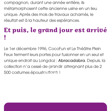
compagnon, durant une année entière, ils
métamorphosent cette ancienne usine en un lieu
unique. Après des mois de travaux acharnés, le
résultat est à la hauteur des espérances.
Et puis, le grand jour est arrivé
!
Le 1er décembre 1996, CocoFun et Le Théâtre Plein
Feux ferment leurs portes pour fusionner en un seul et
unique endroit au Longdoz :
Abracadabra
. Depuis, la
Si autrefois la boutique
collection n’a cessé de grandir, atteignant plus de 2
proposait de la location,
500 costumes époustouflants !
aujourd'hui,
Abracadabra se consacre
entièrement à la vente,
pour que chacun puisse
emporter chez lui un
morceau de fun et de
magie !