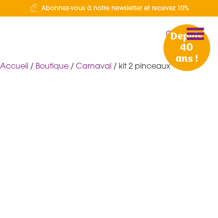
Abonnez-vous à notre newsletter et recevez 10%
Depuis
40
ans !
Accueil
/
Boutique
/
Carnaval
/ kit 2 pinceaux