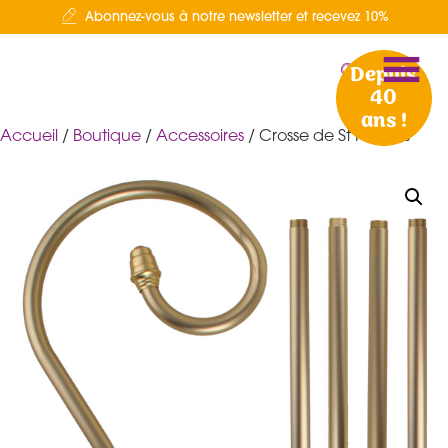
Abonnez-vous à notre newsletter et recevez 10%
Depuis
40
ans !
Accueil
/
Boutique
/
Accessoires
/ Crosse de St Nicolas