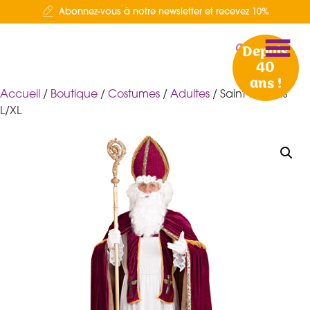
Abonnez-vous à notre newsletter et recevez 10%
Depuis
40
ans !
Accueil
/
Boutique
/
Costumes
/
Adultes
/ Saint-Nicolas
L/XL