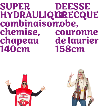
SUPER
DEESSE
HYDRAULIQUE
GRECQUE
combinaison,
robe,
chemise,
couronne
chapeau
de laurier
140cm
158cm