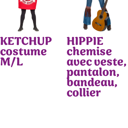
KETCHUP
HIPPIE
costume
chemise
M/L
avec veste,
pantalon,
bandeau,
collier