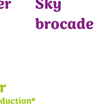
er
Sky
brocade
r
éduction*