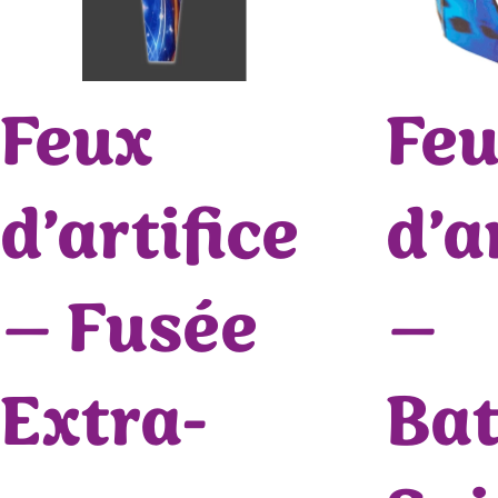
Feux
Fe
d’artifice
d’a
– Fusée
–
Extra-
Bat