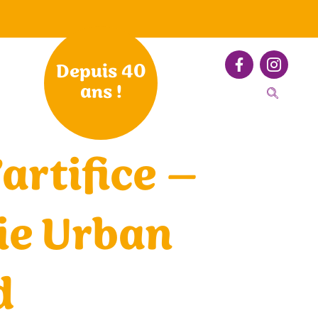
Depuis 40
ans !
artifice –
ie Urban
d