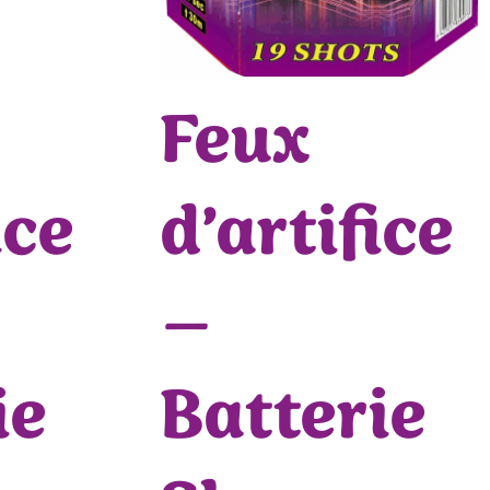
Feux
ice
d’artifice
–
ie
Batterie