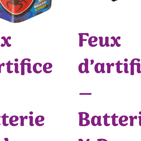
ux
Feux
rtifice
d’artif
–
terie
Batter