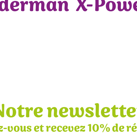
iderman
X-Pow
Notre newslette
z-vous et recevez 10% de r