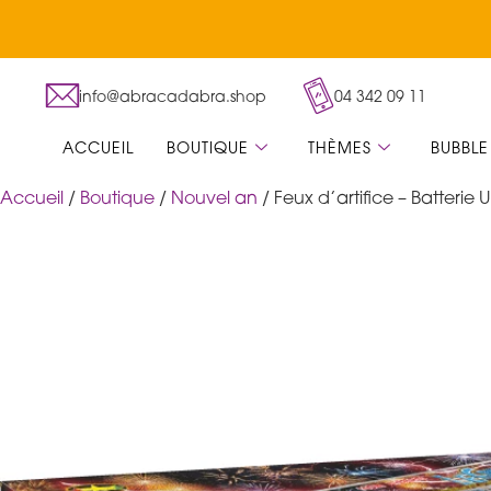
info@abracadabra.shop
04 342 09 11
ACCUEIL
BOUTIQUE
THÈMES
BUBBLE
Accueil
/
Boutique
/
Nouvel an
/ Feux d’artifice – Batteri