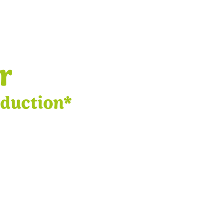
r
éduction*