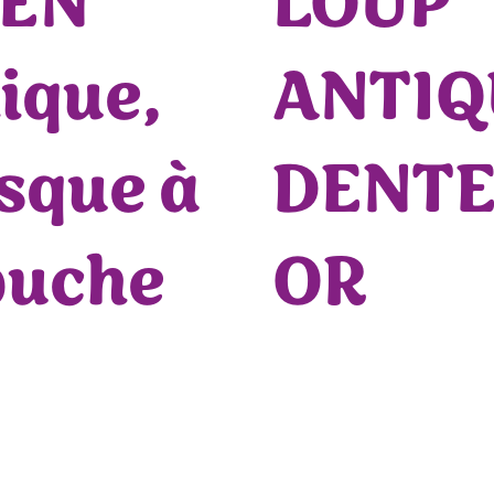
IEN
LOUP
ique,
ANTIQ
sque à
DENTE
puche
OR