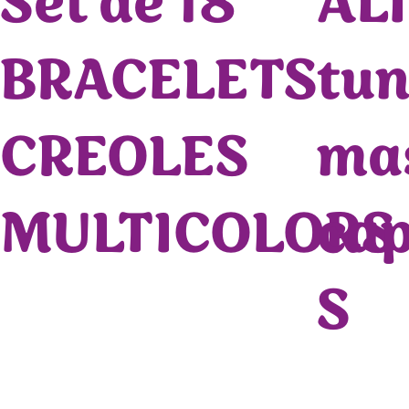
Set de 18
AL
BRACELETS
tun
CREOLES
ma
MULTICOLORS
ca
S