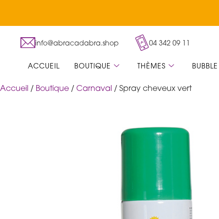
info@abracadabra.shop
04 342 09 11
ACCUEIL
BOUTIQUE
THÈMES
BUBBLE
Accueil
/
Boutique
/
Carnaval
/ Spray cheveux vert