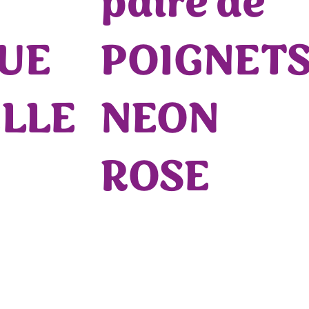
paire de
UE
POIGNET
LLE
NEON
ROSE