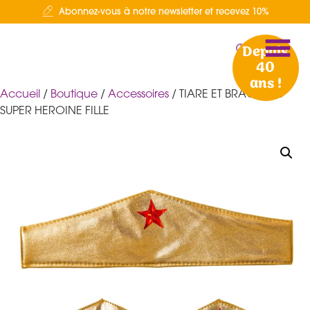
Abonnez-vous à notre newsletter et recevez 10%
Depuis
40
ans !
Accueil
/
Boutique
/
Accessoires
/ TIARE ET BRACELETS
SUPER HEROINE FILLE