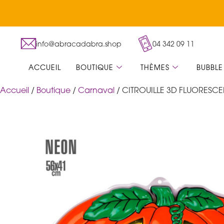
info@abracadabra.shop
04 342 09 11
ACCUEIL
BOUTIQUE
THÈMES
BUBBLE
Accueil
/
Boutique
/
Carnaval
/ CITROUILLE 3D FLUORESC