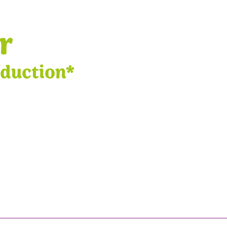
r
éduction*