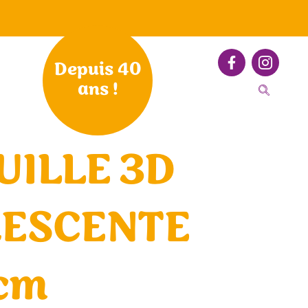
Depuis 40
ans !
UILLE 3D
RESCENTE
cm