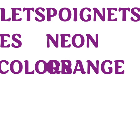
LETS
POIGNET
ES
NEON
COLORS
ORANGE