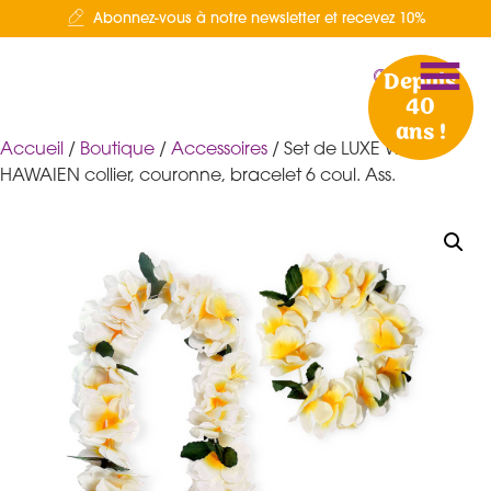
Abonnez-vous à notre newsletter et recevez 10%
Depuis
40
ans !
Accueil
/
Boutique
/
Accessoires
/ Set de LUXE WAIKIKI
HAWAIEN collier, couronne, bracelet 6 coul. Ass.