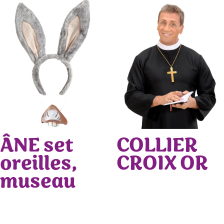
ÂNE set
COLLIER
oreilles,
CROIX OR
museau