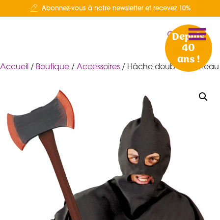
Abonnez-vous à notre newsletter et recevez 10%
Depuis
40
ans !
Accueil
/
Boutique
/
Accessoires
/ Hâche double bourreau