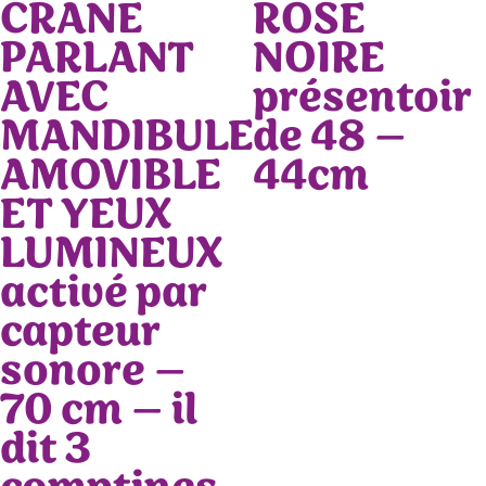
CRANE
ROSE
PARLANT
NOIRE
AVEC
présentoir
MANDIBULE
de 48 –
AMOVIBLE
44cm
ET YEUX
LUMINEUX
activé par
capteur
sonore –
70 cm – il
dit 3