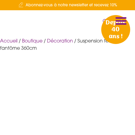
Abonnez-vous à notre newsletter et recevez 10%
Depuis
40
ans !
Accueil
/
Boutique
/
Décoration
/ Suspension femme
fantôme 360cm