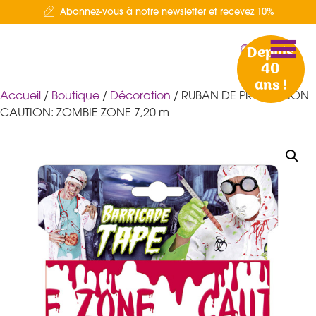
Abonnez-vous à notre newsletter et recevez 10%
Depuis
40
ans !
Accueil
/
Boutique
/
Décoration
/ RUBAN DE PROTECTION
CAUTION: ZOMBIE ZONE 7,20 m