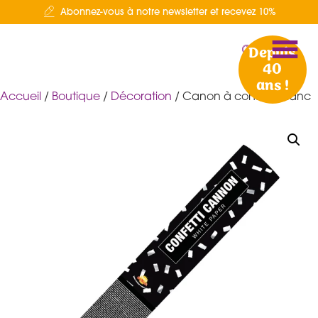
Abonnez-vous à notre newsletter et recevez 10%
Depuis
40
ans !
Accueil
/
Boutique
/
Décoration
/ Canon à confétis blanc