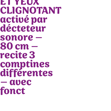
ET YEUX
CLIGNOTANT
activé par
décteteur
sonore –
80 cm –
recite 3
comptines
différentes
– avec
fonct