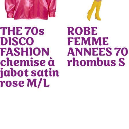
THE 70s
ROBE
DISCO
FEMME
FASHION
ANNEES 70
chemise à
rhombus S
jabot satin
rose M/L