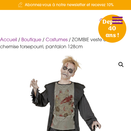
Abonnez-vous à notre newsletter et recevez 10%
Depuis
40
ans !
Accueil
/
Boutique
/
Costumes
/ ZOMBIE veste avec
chemise torsepourri, pantalon 128cm