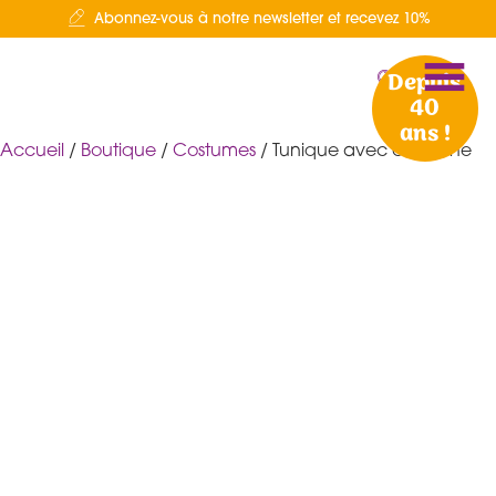
Abonnez-vous à notre newsletter et recevez 10%
Depuis
40
ans !
Accueil
/
Boutique
/
Costumes
/ Tunique avec capuche