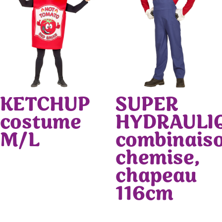
KETCHUP
SUPER
costume
HYDRAULI
M/L
combinaiso
chemise,
chapeau
116cm