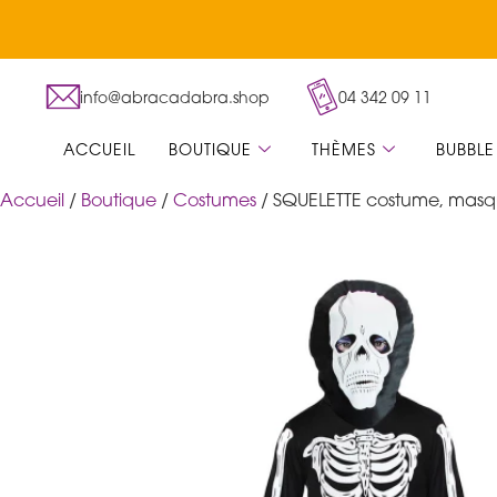
info@abracadabra.shop
04 342 09 11
ACCUEIL
BOUTIQUE
THÈMES
BUBBLE
Accueil
/
Boutique
/
Costumes
/ SQUELETTE costume, mas