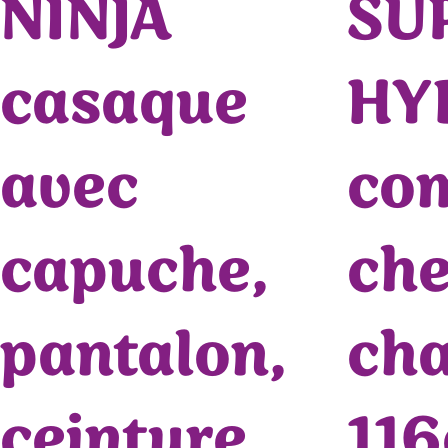
NINJA
SU
casaque
HY
avec
com
capuche,
che
pantalon,
ch
ceinture,
11