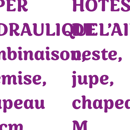
PER
HOTES
DRAULIQUE
DE L’A
binaison,
veste,
mise,
jupe,
apeau
chape
6cm
M