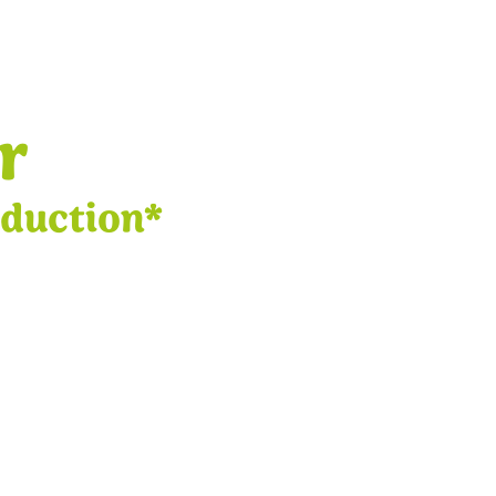
r
éduction*