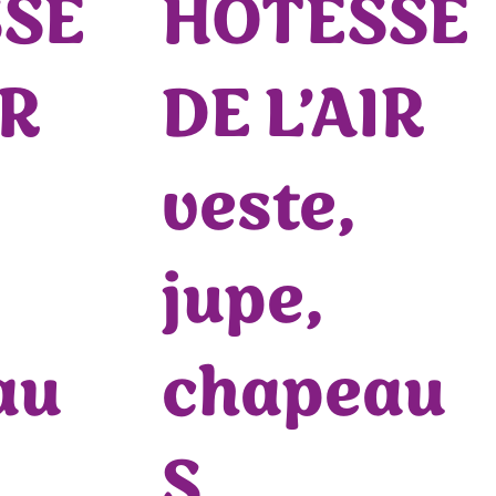
SE
HOTESSE
IR
DE L’AIR
veste,
jupe,
au
chapeau
S