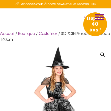
Abonnez-vous à notre newsletter et recevez 10%
Depuis
40
ans !
Accueil
/
Boutique
/
Costumes
/ SORCIERE robe, chapeau
140cm