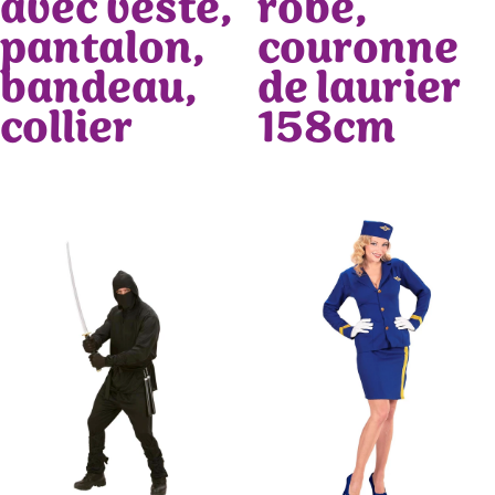
avec veste,
robe,
pantalon,
couronne
bandeau,
de laurier
collier
158cm