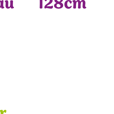
au
128cm
r