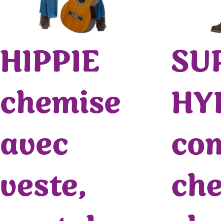
HIPPIE
SU
chemise
HY
avec
com
veste,
che