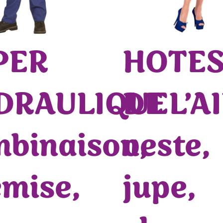
PER
HOTES
DRAULIQUE
DE L’A
binaison,
veste,
mise,
jupe,