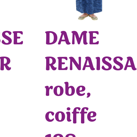
SE
DAME
IR
RENAISS
robe,
coiffe