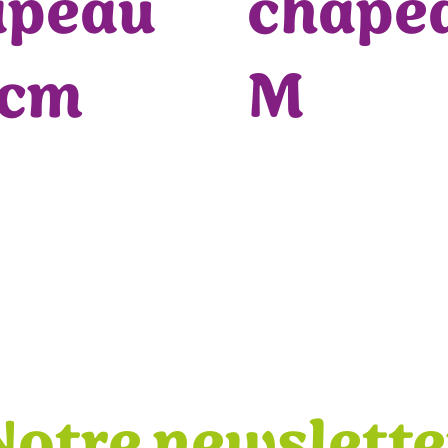
apeau
chape
6cm
M
Notre newslette