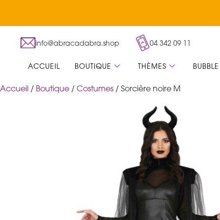
info@abracadabra.shop
04 342 09 11
ACCUEIL
BOUTIQUE
THÈMES
BUBBLE
Accueil
/
Boutique
/
Costumes
/ Sorcière noire M