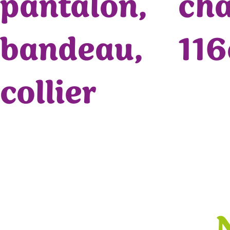
pantalon,
ch
bandeau,
11
collier