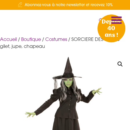
Abonnez-vous à notre newsletter et recevez 10%
Depuis
40
ans !
Accueil
/
Boutique
/
Costumes
/ SORCIERE DES FABLES
gilet, jupe, chapeau