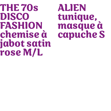
THE 70s
ALIEN
DISCO
tunique,
FASHION
masque à
chemise à
capuche S
jabot satin
rose M/L