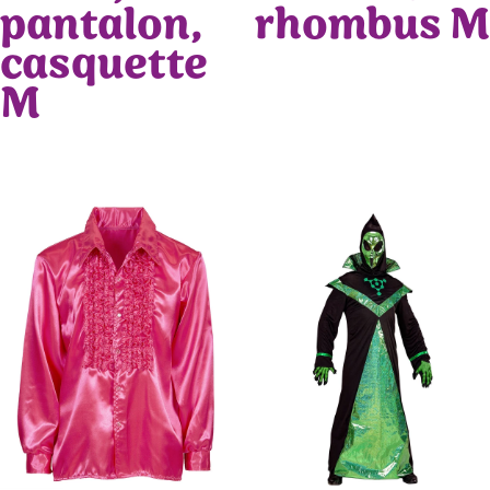
pantalon,
rhombus M
casquette
M