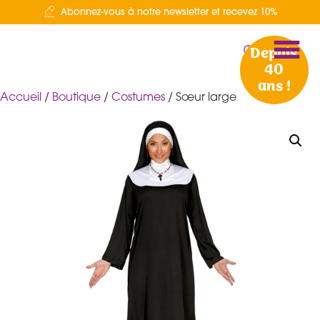
Abonnez-vous à notre newsletter et recevez 10%
Depuis
40
ans !
Accueil
/
Boutique
/
Costumes
/ Sœur large