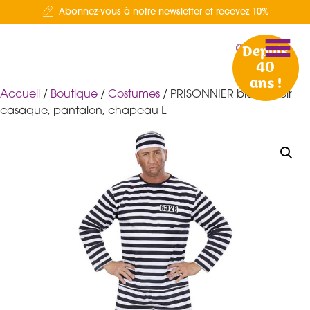
Abonnez-vous à notre newsletter et recevez 10%
Depuis
40
ans !
Accueil
/
Boutique
/
Costumes
/ PRISONNIER blanc/noir
casaque, pantalon, chapeau L