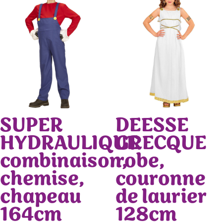
SUPER
DEESSE
HYDRAULIQUE
GRECQUE
combinaison,
robe,
chemise,
couronne
chapeau
de laurier
164cm
128cm