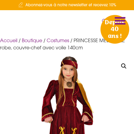
Abonnez-vous à notre newsletter et recevez 10%
Depuis
40
ans !
Accueil
/
Boutique
/
Costumes
/ PRINCESSE MEDIEVALE
robe, couvre-chef avec voile 140cm