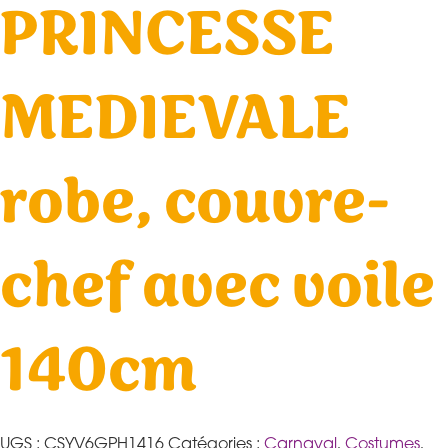
PRINCESSE
MEDIEVALE
robe, couvre-
chef avec voile
140cm
UGS :
CSYV6GPH1416
Catégories :
Carnaval
,
Costumes
,