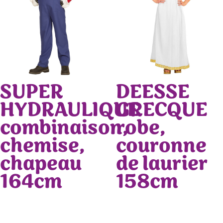
SUPER
DEESSE
HYDRAULIQUE
GRECQUE
combinaison,
robe,
chemise,
couronne
chapeau
de laurier
164cm
158cm