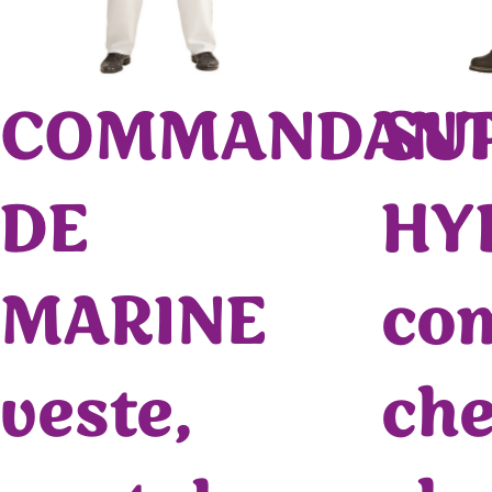
COMMANDAN
SU
DE
HY
MARINE
com
veste,
che