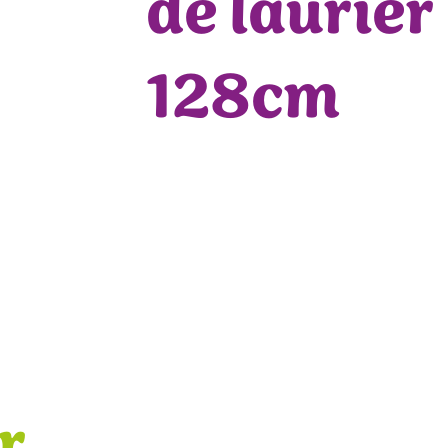
de laurier
128cm
r