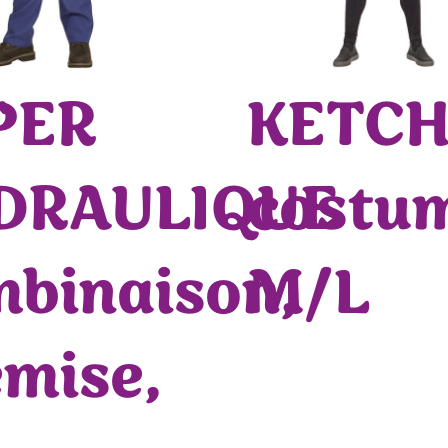
T
PER
KETC
DRAULIQUE
costu
binaison,
M/L
mise,