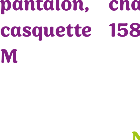
pantalon,
ch
casquette
15
M