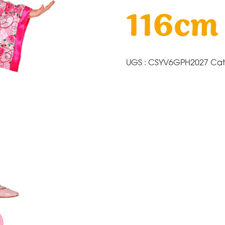
116cm
UGS :
CSYV6GPH2027
Cat