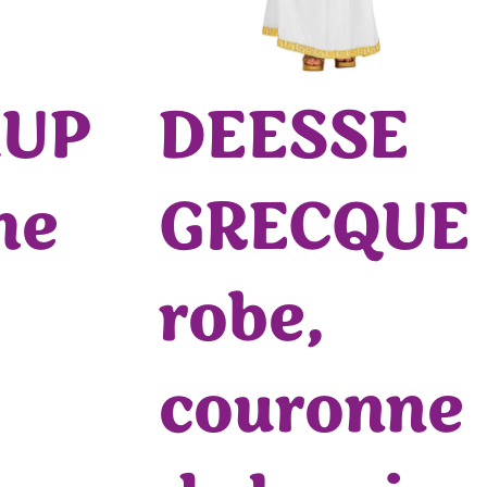
HUP
DEESSE
me
GRECQUE
robe,
couronne