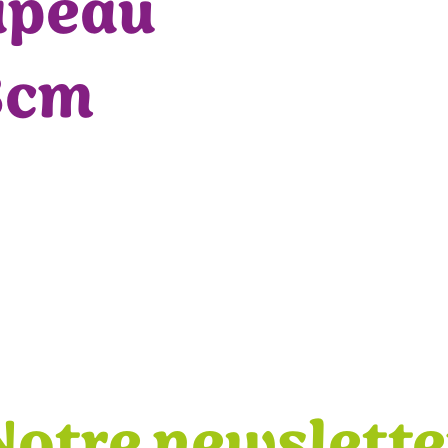
apeau
8cm
Notre newslette