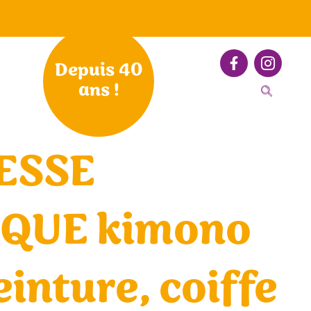
Depuis 40
ans !
ESSE
IQUE kimono
einture, coiffe