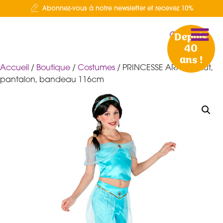
Abonnez-vous à notre newsletter et recevez 10%
Depuis
40
ans !
Accueil
/
Boutique
/
Costumes
/ PRINCESSE ARABE haut,
pantalon, bandeau 116cm