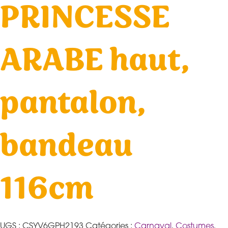
PRINCESSE
ARABE haut,
pantalon,
bandeau
116cm
UGS :
CSYV6GPH2193
Catégories :
Carnaval
,
Costumes
,