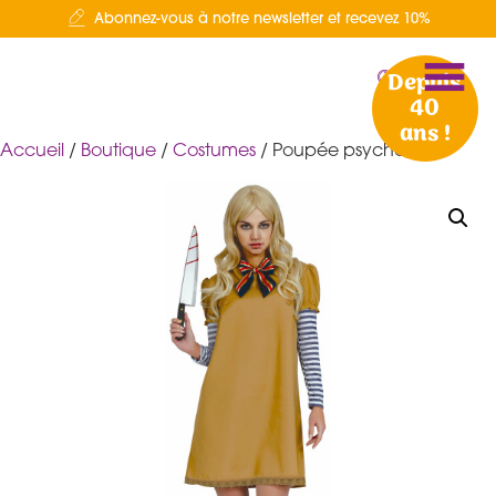
Abonnez-vous à notre newsletter et recevez 10%
Depuis
40
ans !
Accueil
/
Boutique
/
Costumes
/ Poupée psycho L