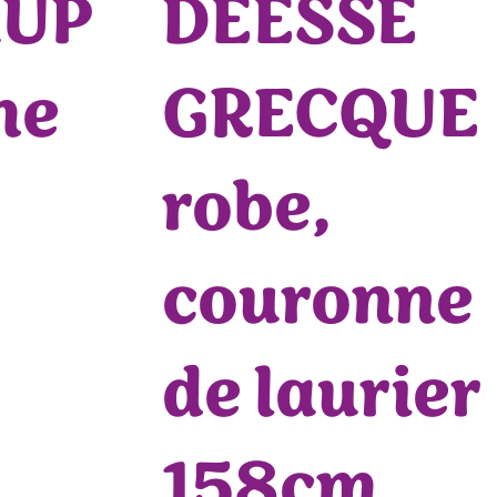
HUP
DEESSE
me
GRECQUE
robe,
couronne
de laurier
158cm