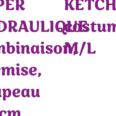
PER
KETC
DRAULIQUE
costu
binaison,
M/L
mise,
apeau
6cm