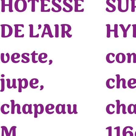
HOTESSE
SU
DE L’AIR
HY
veste,
com
jupe,
che
chapeau
ch
M
11