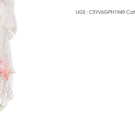
UGS :
CSYV6GPH1949
Cat