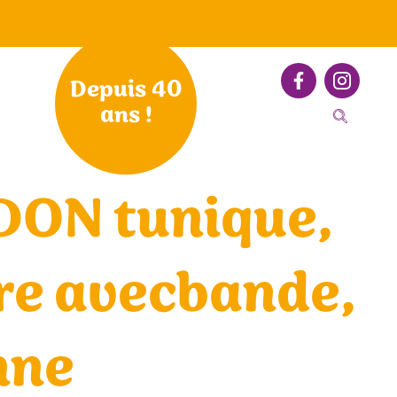
Depuis 40
ans !
DON tunique,
re avecbande,
nne