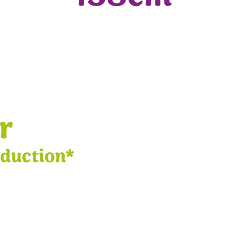
r
éduction*