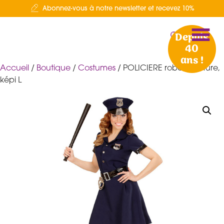
Abonnez-vous à notre newsletter et recevez 10%
Depuis
40
ans !
Accueil
/
Boutique
/
Costumes
/ POLICIERE robe, ceinture,
képi L