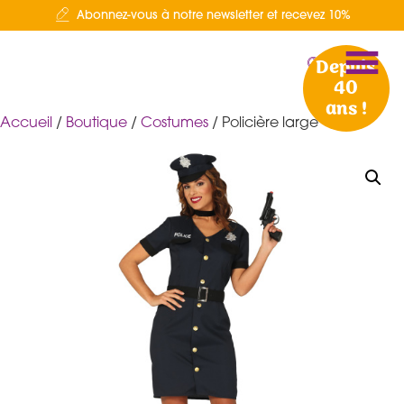
Abonnez-vous à notre newsletter et recevez 10%
Depuis
40
ans !
Accueil
/
Boutique
/
Costumes
/ Policière large