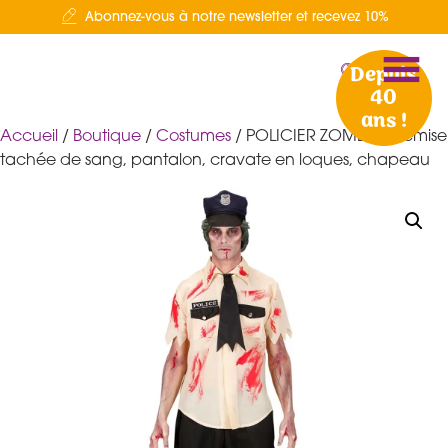
Abonnez-vous à notre newsletter et recevez 10%
Depuis
40
ans !
Accueil
/
Boutique
/
Costumes
/ POLICIER ZOMBIE chemise
tachée de sang, pantalon, cravate en loques, chapeau