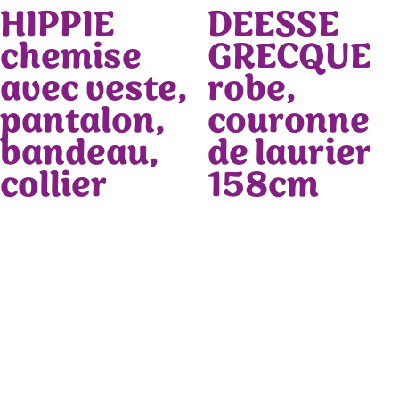
HIPPIE
DEESSE
chemise
GRECQUE
avec veste,
robe,
pantalon,
couronne
bandeau,
de laurier
collier
158cm