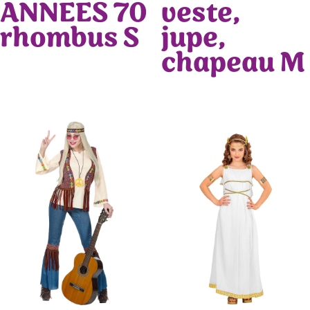
ANNEES 70
veste,
rhombus S
jupe,
chapeau M