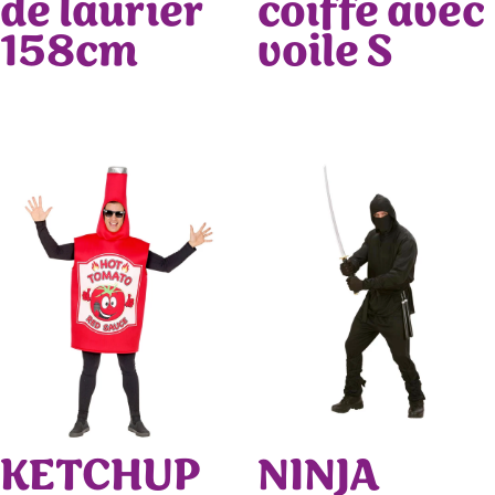
de laurier
coiffe avec
158cm
voile S
KETCHUP
NINJA