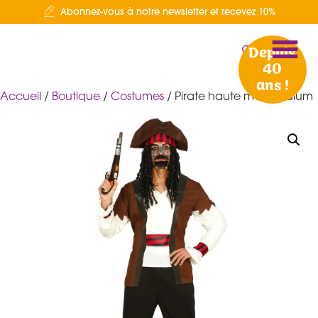
Abonnez-vous à notre newsletter et recevez 10%
Depuis
40
ans !
Accueil
/
Boutique
/
Costumes
/ Pirate haute mer médium