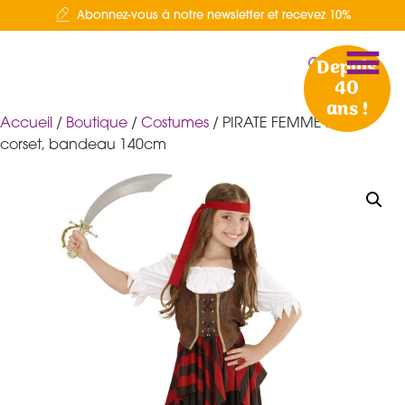
Abonnez-vous à notre newsletter et recevez 10%
Depuis
40
ans !
Accueil
/
Boutique
/
Costumes
/ PIRATE FEMME robe,
corset, bandeau 140cm