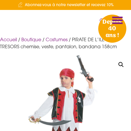
Abonnez-vous à notre newsletter et recevez 10%
Depuis
40
ans !
Accueil
/
Boutique
/
Costumes
/ PIRATE DE L’ILE AUX
TRESORS chemise, veste, pantalon, bandana 158cm