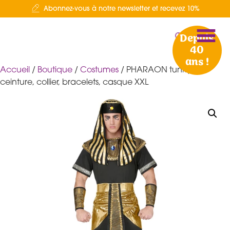
Abonnez-vous à notre newsletter et recevez 10%
Depuis
40
ans !
Accueil
/
Boutique
/
Costumes
/ PHARAON tunique,
ceinture, collier, bracelets, casque XXL