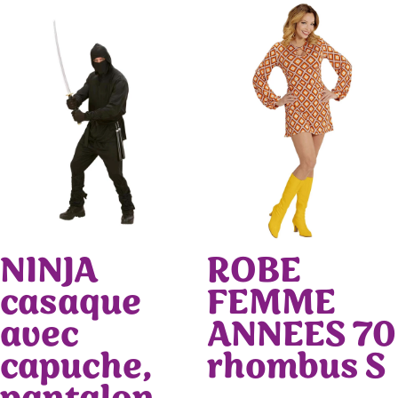
NINJA
ROBE
casaque
FEMME
avec
ANNEES 70
capuche,
rhombus S