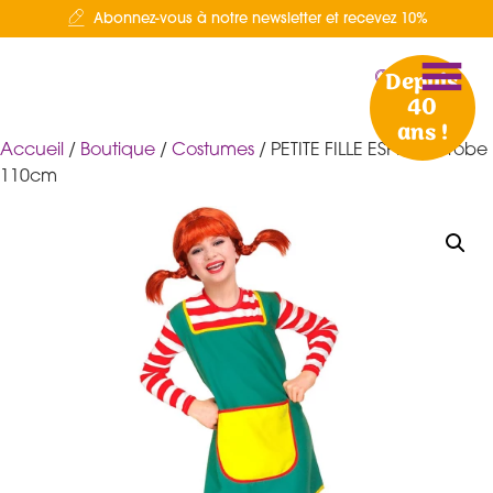
Abonnez-vous à notre newsletter et recevez 10%
Depuis
40
ans !
Accueil
/
Boutique
/
Costumes
/ PETITE FILLE ESPIEGLE robe
110cm