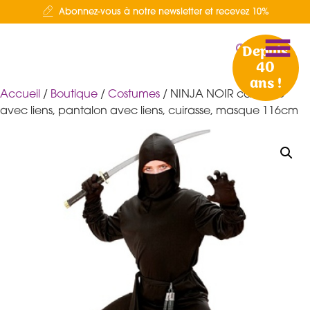
Abonnez-vous à notre newsletter et recevez 10%
Depuis
40
ans !
Accueil
/
Boutique
/
Costumes
/ NINJA NOIR casaque
avec liens, pantalon avec liens, cuirasse, masque 116cm