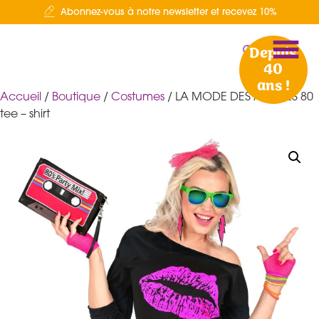
Abonnez-vous à notre newsletter et recevez 10%
Depuis
40
ans !
Accueil
/
Boutique
/
Costumes
/ LA MODE DES ANNEES 80
tee – shirt