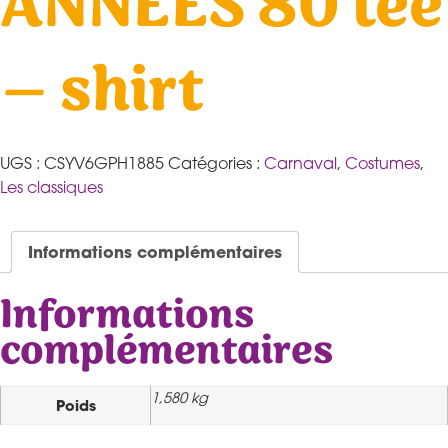
ANNEES 80 tee
– shirt
UGS :
CSYV6GPH1885
Catégories :
Carnaval
,
Costumes
,
Les classiques
Informations complémentaires
Informations
complémentaires
1,580 kg
Poids