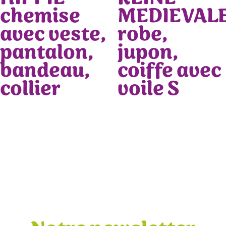
chemise
MEDIEVAL
avec veste,
robe,
pantalon,
jupon,
bandeau,
coiffe avec
collier
voile S