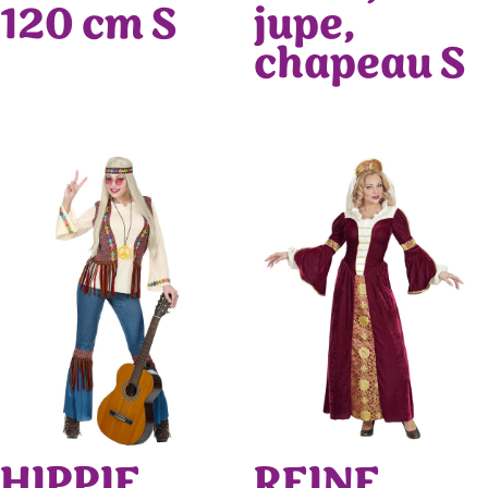
120 cm S
jupe,
chapeau S
HIPPIE
REINE