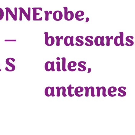
ONNE
robe,
 –
brassards
 S
ailes,
antennes