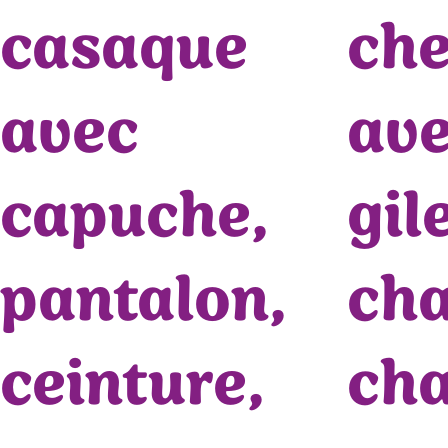
casaque
ch
avec
av
capuche,
gil
pantalon,
cha
ceinture,
ch