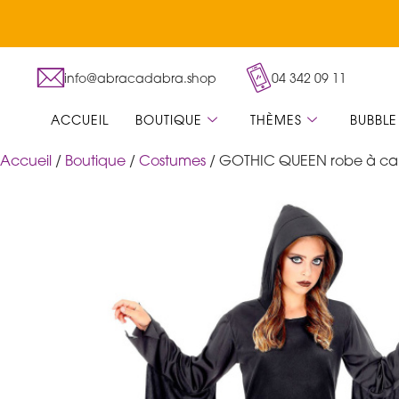
info@abracadabra.shop
04 342 09 11
ACCUEIL
BOUTIQUE
THÈMES
BUBBLE
Accueil
/
Boutique
/
Costumes
/ GOTHIC QUEEN robe à c