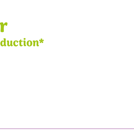
r
éduction*