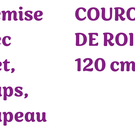
emise
COUR
ec
DE ROI
et,
120 cm
ps,
apeau