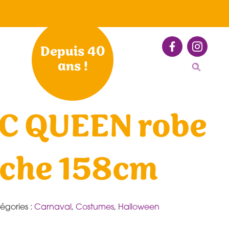
Depuis 40
ans !
C QUEEN robe
uche 158cm
égories :
Carnaval
,
Costumes
,
Halloween