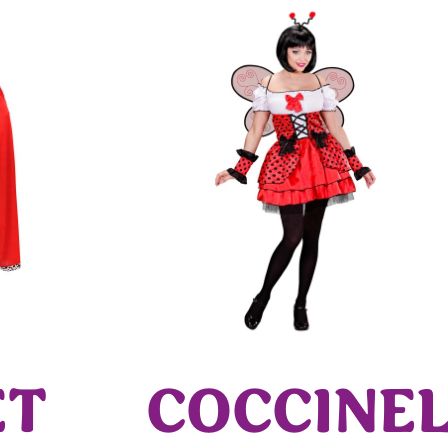
ET
COCCINE