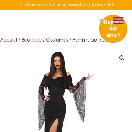
Abonnez-vous à notre newsletter et recevez 10%
Depuis
40
ans !
Accueil
/
Boutique
/
Costumes
/ Femme gothique L