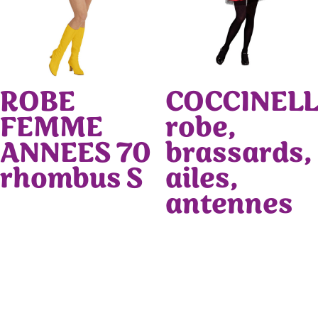
ROBE
COCCINEL
FEMME
robe,
ANNEES 70
brassards,
rhombus S
ailes,
antennes