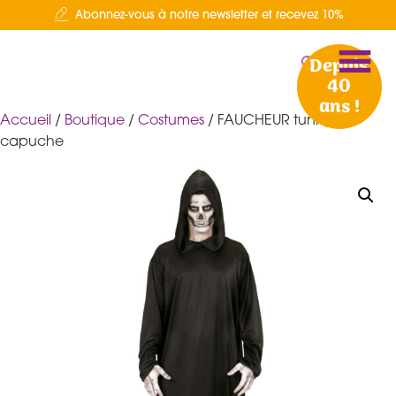
Abonnez-vous à notre newsletter et recevez 10%
Depuis
40
ans !
Accueil
/
Boutique
/
Costumes
/ FAUCHEUR tunique à
capuche