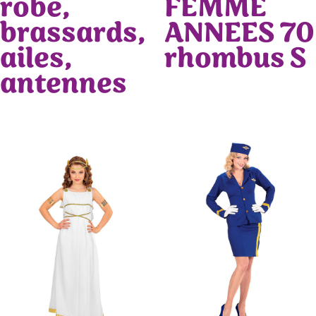
robe,
FEMME
brassards,
ANNEES 70
ailes,
rhombus S
antennes