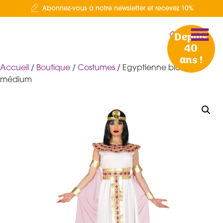
Abonnez-vous à notre newsletter et recevez 10%
Depuis
40
ans !
Accueil
/
Boutique
/
Costumes
/ Egyptienne blanc/or
médium