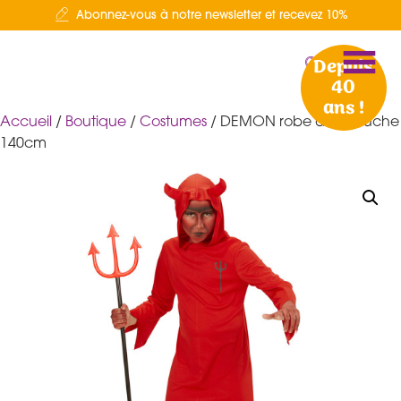
Abonnez-vous à notre newsletter et recevez 10%
Depuis
40
ans !
Accueil
/
Boutique
/
Costumes
/ DEMON robe à cazpuche
140cm