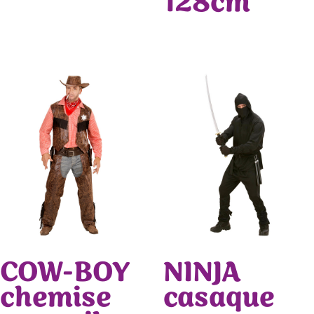
128cm
COW-BOY
NINJA
chemise
casaque