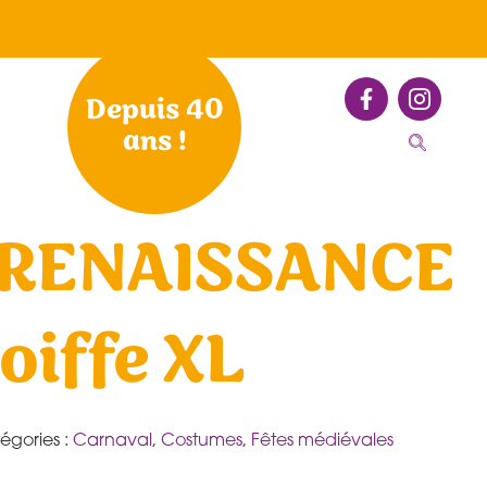
Depuis 40
ans !
RENAISSANCE
oiffe XL
égories :
Carnaval
,
Costumes
,
Fêtes médiévales