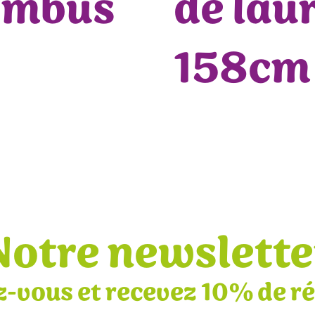
ombus
de lau
158cm
Notre newslette
z-vous et recevez 10% de r