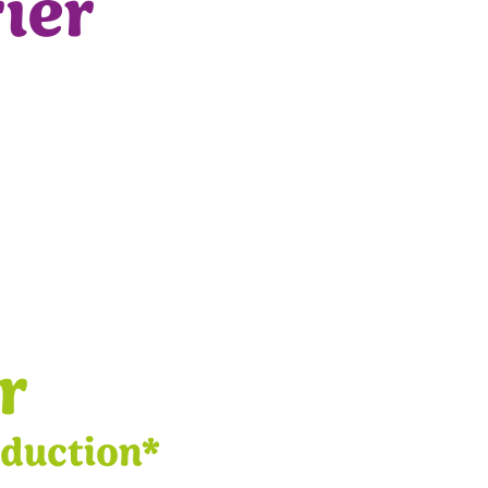
rier
r
éduction*