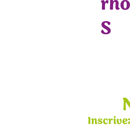
rh
S
Inscrive