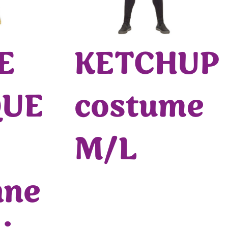
E
KETCHUP
QUE
costume
M/L
nne