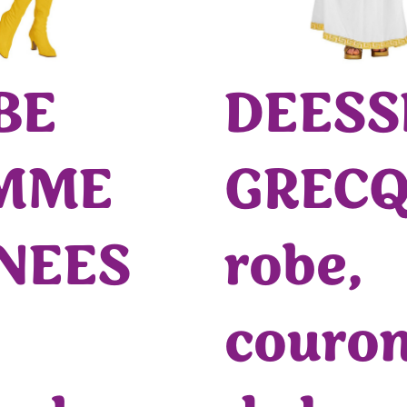
BE
DEESS
MME
GREC
NEES
robe,
couro