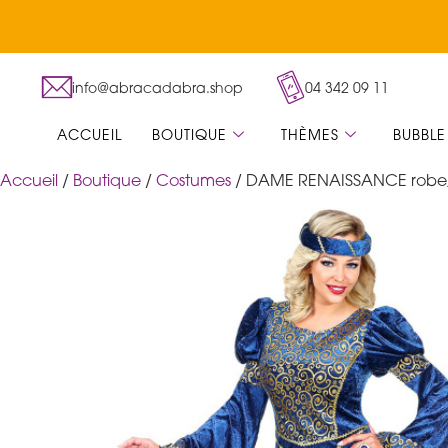
info@abracadabra.shop
04 342 09 11
ACCUEIL
BOUTIQUE
THÈMES
BUBBLE
Accueil
/
Boutique
/
Costumes
/ DAME RENAISSANCE robe, 