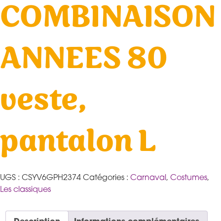
COMBINAISON
ANNEES 80
veste,
pantalon L
UGS :
CSYV6GPH2374
Catégories :
Carnaval
,
Costumes
,
Les classiques
Description
Informations complémentaires