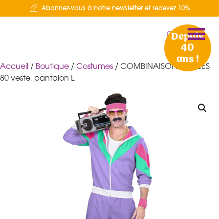
Abonnez-vous à notre newsletter et recevez 10%
Depuis
40
ans !
Accueil
/
Boutique
/
Costumes
/ COMBINAISON ANNEES
80 veste, pantalon L