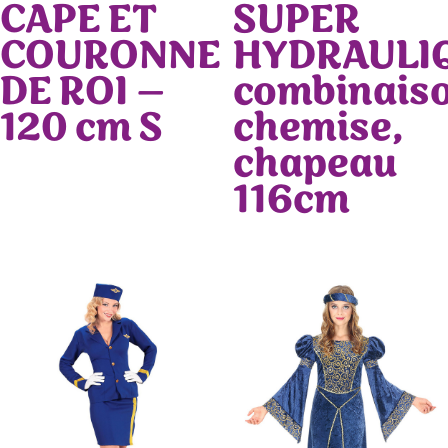
CAPE ET
SUPER
COURONNE
HYDRAULI
DE ROI –
combinaiso
120 cm S
chemise,
chapeau
116cm