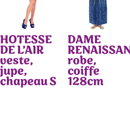
HOTESSE
DAME
DE L’AIR
RENAISSA
veste,
robe,
jupe,
coiffe
chapeau S
128cm