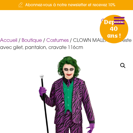
Abonnez-vous à notre newsletter et recevez 10%
Depuis
40
ans !
Accueil
/
Boutique
/
Costumes
/ CLOWN MALEFIQUE veste
avec gilet, pantalon, cravate 116cm