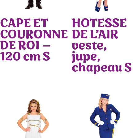
CAPE ET
HOTESSE
COURONNE
DE L’AIR
DE ROI –
veste,
120 cm S
jupe,
chapeau S