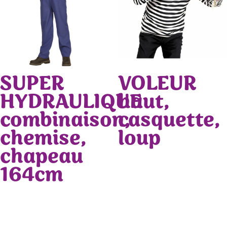
SUPER
VOLEUR
HYDRAULIQUE
haut,
combinaison,
casquette,
chemise,
loup
chapeau
164cm