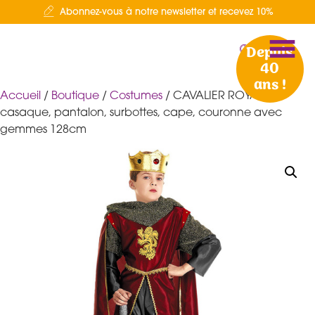
Abonnez-vous à notre newsletter et recevez 10%
Depuis
40
ans !
Accueil
/
Boutique
/
Costumes
/ CAVALIER ROYAL
casaque, pantalon, surbottes, cape, couronne avec
gemmes 128cm