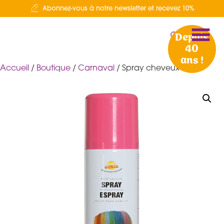
Abonnez-vous à notre newsletter et recevez 10%
Depuis
40
ans !
Accueil
/
Boutique
/
Carnaval
/ Spray cheveux rose