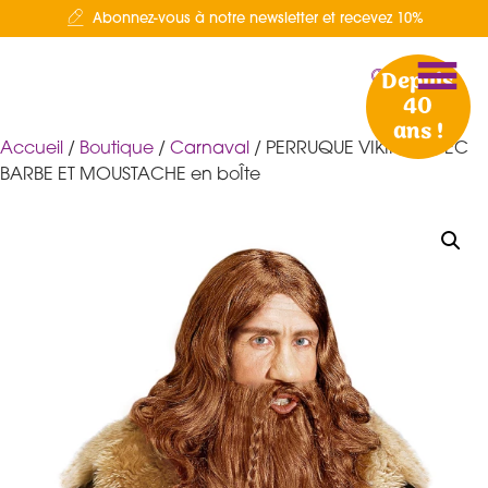
Abonnez-vous à notre newsletter et recevez 10%
Depuis
40
ans !
Accueil
/
Boutique
/
Carnaval
/ PERRUQUE VIKING AVEC
BARBE ET MOUSTACHE en boÎte