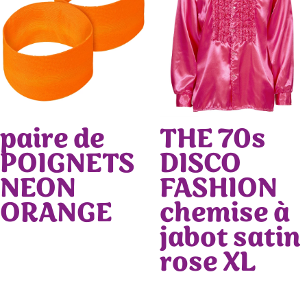
paire de
THE 70s
POIGNETS
DISCO
NEON
FASHION
ORANGE
chemise à
jabot satin
rose XL