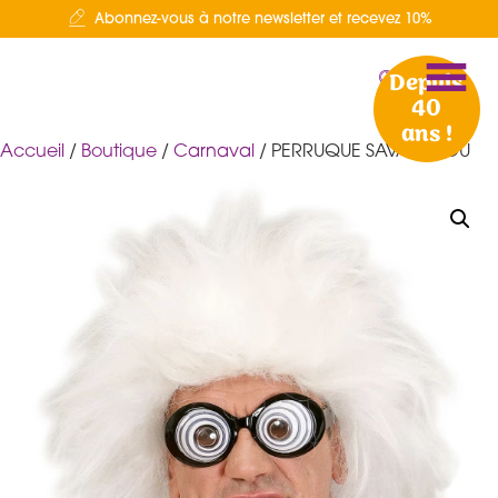
Abonnez-vous à notre newsletter et recevez 10%
Depuis
40
ans !
Accueil
/
Boutique
/
Carnaval
/ PERRUQUE SAVANT FOU